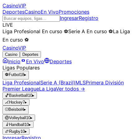
CasinoVIP
Deportes
Casino
En Vivo
Promociones
Ingresar
Registro
LIVE
Liga Profesional
En curso
⚽
Serie A
En curso
⚽
La Liga
En curso
⚽
CasinoVIP
Casino
Deportes
Inicio
En Vivo
Deportes
Ligas Populares
⚽
Futbol
18
▸
Liga Profesional
Serie A (Brazil)
MLS
Primera División
Premier League
La Liga
Ver todos →
🏀
Basketball
10
▸
🏒
Hockey
7
▸
⚾
Beisbol
4
▸
🏐
Volleyball
10
▸
🤾
Handball
10
▸
🏉
Rugby
10
▸
Ingresar
Registro