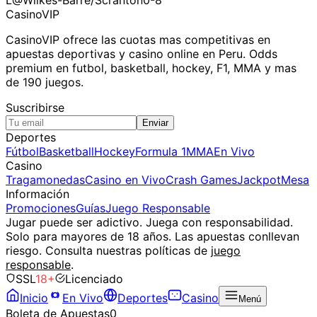
L
@
Wilkes-Barre/Scranton
0-8
CasinoVIP
CasinoVIP ofrece las cuotas mas competitivas en
apuestas deportivas y casino online en Peru. Odds
premium en futbol, basketball, hockey, F1, MMA y mas
de 190 juegos.
Suscribirse
Enviar
Deportes
Fútbol
Basketball
Hockey
Formula 1
MMA
En Vivo
Casino
Tragamonedas
Casino en Vivo
Crash Games
Jackpot
Mesa
Información
Promociones
Guías
Juego Responsable
Jugar puede ser adictivo. Juega con responsabilidad.
Solo para mayores de 18 años. Las apuestas conllevan
riesgo. Consulta nuestras políticas de
juego
responsable
.
SSL
18+
Licenciado
Inicio
En Vivo
Deportes
Casino
Menú
Boleta de Apuestas
0