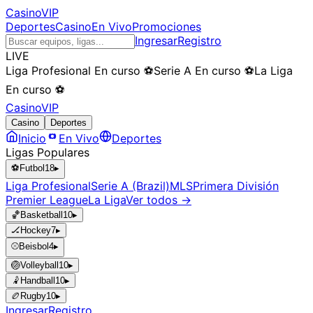
CasinoVIP
Deportes
Casino
En Vivo
Promociones
Ingresar
Registro
LIVE
Liga Profesional
En curso
⚽
Serie A
En curso
⚽
La Liga
En curso
⚽
CasinoVIP
Casino
Deportes
Inicio
En Vivo
Deportes
Ligas Populares
⚽
Futbol
18
▸
Liga Profesional
Serie A (Brazil)
MLS
Primera División
Premier League
La Liga
Ver todos →
🏀
Basketball
10
▸
🏒
Hockey
7
▸
⚾
Beisbol
4
▸
🏐
Volleyball
10
▸
🤾
Handball
10
▸
🏉
Rugby
10
▸
Ingresar
Registro