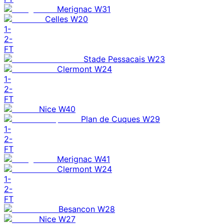
Merignac W
31
Celles W
20
1
-
2
-
FT
Stade Pessacais W
23
Clermont W
24
1
-
2
-
FT
Nice W
40
Plan de Cuques W
29
1
-
2
-
FT
Merignac W
41
Clermont W
24
1
-
2
-
FT
Besancon W
28
Nice W
27