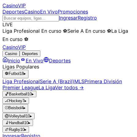
CasinoVIP
Deportes
Casino
En Vivo
Promociones
Ingresar
Registro
LIVE
Liga Profesional
En curso
⚽
Serie A
En curso
⚽
La Liga
En curso
⚽
CasinoVIP
Casino
Deportes
Inicio
En Vivo
Deportes
Ligas Populares
⚽
Futbol
18
▸
Liga Profesional
Serie A (Brazil)
MLS
Primera División
Premier League
La Liga
Ver todos →
🏀
Basketball
10
▸
🏒
Hockey
7
▸
⚾
Beisbol
4
▸
🏐
Volleyball
10
▸
🤾
Handball
10
▸
🏉
Rugby
10
▸
Ingresar
Registro