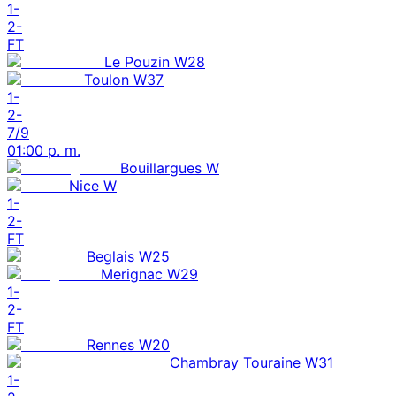
1
-
2
-
FT
Le Pouzin W
28
Toulon W
37
1
-
2
-
7/9
01:00 p. m.
Bouillargues W
Nice W
1
-
2
-
FT
Beglais W
25
Merignac W
29
1
-
2
-
FT
Rennes W
20
Chambray Touraine W
31
1
-