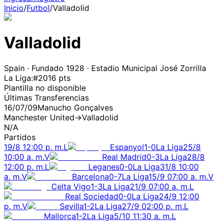
Inicio
/
Futbol
/
Valladolid
Valladolid
Spain
· Fundado 1928
· Estadio Municipal José Zorrilla
La Liga
:
#
20
16
pts
Plantilla no disponible
Últimas Transferencias
16/07/09
Manucho Gonçalves
Manchester United
→
Valladolid
N/A
Partidos
19/8
12:00 p. m.
L
Espanyol
1-0
La Liga
25/8
10:00 a. m.
V
Real Madrid
0-3
La Liga
28/8
12:00 p. m.
L
Leganes
0-0
La Liga
31/8
10:00
a. m.
V
Barcelona
0-7
La Liga
15/9
07:00 a. m.
V
Celta Vigo
1-3
La Liga
21/9
07:00 a. m.
L
Real Sociedad
0-0
La Liga
24/9
12:00
p. m.
V
Sevilla
1-2
La Liga
27/9
02:00 p. m.
L
Mallorca
1-2
La Liga
5/10
11:30 a. m.
L