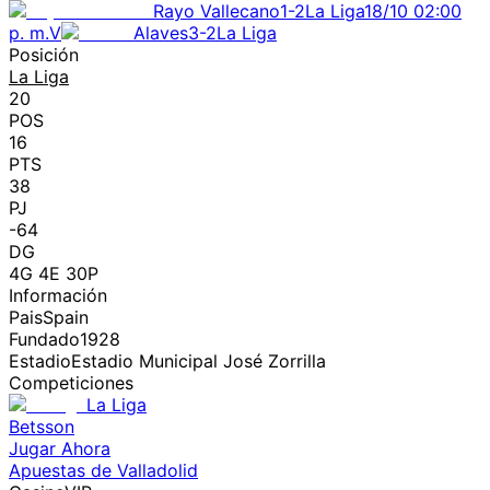
Rayo Vallecano
1-2
La Liga
18/10
02:00
p. m.
V
Alaves
3-2
La Liga
Posición
La Liga
20
POS
16
PTS
38
PJ
-64
DG
4
G
4
E
30
P
Información
Pais
Spain
Fundado
1928
Estadio
Estadio Municipal José Zorrilla
Competiciones
La Liga
Betsson
Jugar Ahora
Apuestas de
Valladolid