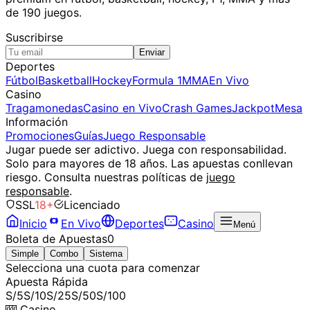
de 190 juegos.
Suscribirse
Enviar
Deportes
Fútbol
Basketball
Hockey
Formula 1
MMA
En Vivo
Casino
Tragamonedas
Casino en Vivo
Crash Games
Jackpot
Mesa
Información
Promociones
Guías
Juego Responsable
Jugar puede ser adictivo. Juega con responsabilidad.
Solo para mayores de 18 años. Las apuestas conllevan
riesgo. Consulta nuestras políticas de
juego
responsable
.
SSL
18+
Licenciado
Inicio
En Vivo
Deportes
Casino
Menú
Boleta de Apuestas
0
Simple
Combo
Sistema
Selecciona una cuota para comenzar
Apuesta Rápida
S/5
S/10
S/25
S/50
S/100
🎰 Casino