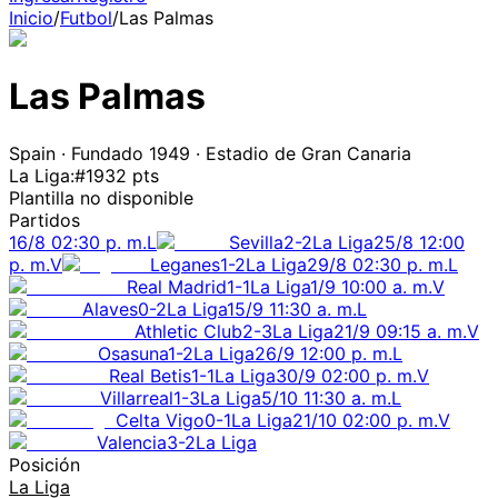
Inicio
/
Futbol
/
Las Palmas
Las Palmas
Spain
· Fundado 1949
· Estadio de Gran Canaria
La Liga
:
#
19
32
pts
Plantilla no disponible
Partidos
16/8
02:30 p. m.
L
Sevilla
2-2
La Liga
25/8
12:00
p. m.
V
Leganes
1-2
La Liga
29/8
02:30 p. m.
L
Real Madrid
1-1
La Liga
1/9
10:00 a. m.
V
Alaves
0-2
La Liga
15/9
11:30 a. m.
L
Athletic Club
2-3
La Liga
21/9
09:15 a. m.
V
Osasuna
1-2
La Liga
26/9
12:00 p. m.
L
Real Betis
1-1
La Liga
30/9
02:00 p. m.
V
Villarreal
1-3
La Liga
5/10
11:30 a. m.
L
Celta Vigo
0-1
La Liga
21/10
02:00 p. m.
V
Valencia
3-2
La Liga
Posición
La Liga