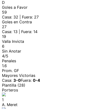
D
Goles a Favor
59
Casa:
32
| Fuera:
27
Goles en Contra
27
Casa:
13
| Fuera:
14
19
Valla Invicta
6
Sin Anotar
4
/
5
Penales
1.6
Prom. GF
Mayores Victorias
Casa:
3-0
Fuera:
0-4
Plantilla (
28
)
Porteros
1
A. Meret