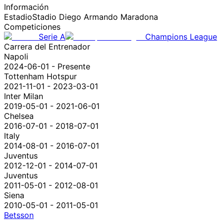
Información
Estadio
Stadio Diego Armando Maradona
Competiciones
Serie A
Champions League
Carrera del Entrenador
Napoli
2024-06-01
-
Presente
Tottenham Hotspur
2021-11-01
-
2023-03-01
Inter Milan
2019-05-01
-
2021-06-01
Chelsea
2016-07-01
-
2018-07-01
Italy
2014-08-01
-
2016-07-01
Juventus
2012-12-01
-
2014-07-01
Juventus
2011-05-01
-
2012-08-01
Siena
2010-05-01
-
2011-05-01
Betsson