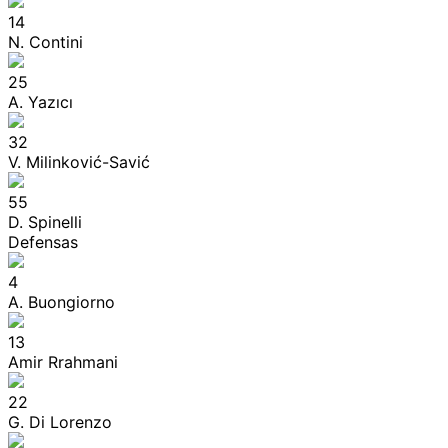
14
N. Contini
25
A. Yazıcı
32
V. Milinković-Savić
55
D. Spinelli
Defensas
4
A. Buongiorno
13
Amir Rrahmani
22
G. Di Lorenzo