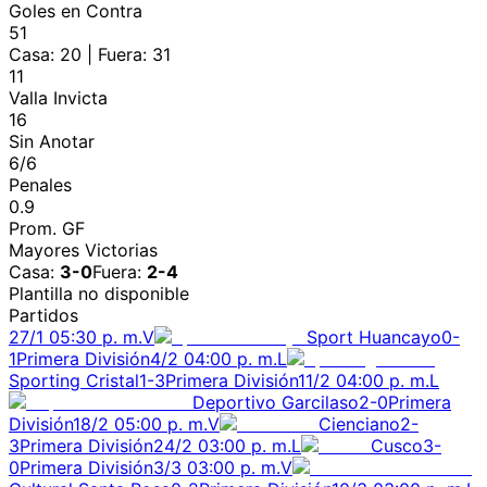
Goles en Contra
51
Casa:
20
| Fuera:
31
11
Valla Invicta
16
Sin Anotar
6
/
6
Penales
0.9
Prom. GF
Mayores Victorias
Casa:
3-0
Fuera:
2-4
Plantilla no disponible
Partidos
27/1
05:30 p. m.
V
Sport Huancayo
0-
1
Primera División
4/2
04:00 p. m.
L
Sporting Cristal
1-3
Primera División
11/2
04:00 p. m.
L
Deportivo Garcilaso
2-0
Primera
División
18/2
05:00 p. m.
V
Cienciano
2-
3
Primera División
24/2
03:00 p. m.
L
Cusco
3-
0
Primera División
3/3
03:00 p. m.
V