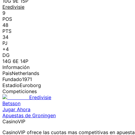
10
G
9
E
15
P
Eredivisie
9
POS
48
PTS
34
PJ
+4
DG
14
G
6
E
14
P
Información
Pais
Netherlands
Fundado
1971
Estadio
Euroborg
Competiciones
Eredivisie
Betsson
Jugar Ahora
Apuestas de
Groningen
CasinoVIP
CasinoVIP ofrece las cuotas mas competitivas en apuestas