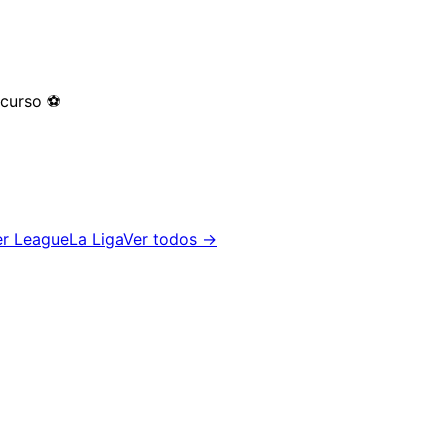
 curso
⚽
er League
La Liga
Ver todos →