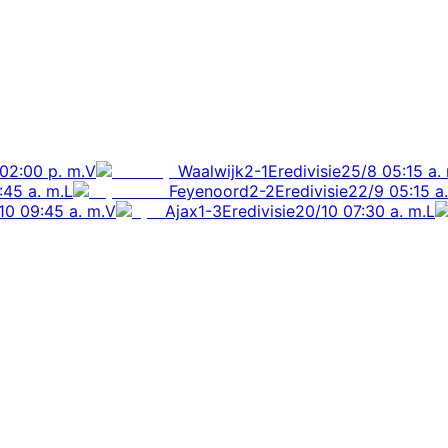
02:00 p. m.
V
Waalwijk
2-1
Eredivisie
25/8
05:15 a.
:45 a. m.
L
Feyenoord
2-2
Eredivisie
22/9
05:15 a
10
09:45 a. m.
V
Ajax
1-3
Eredivisie
20/10
07:30 a. m.
L