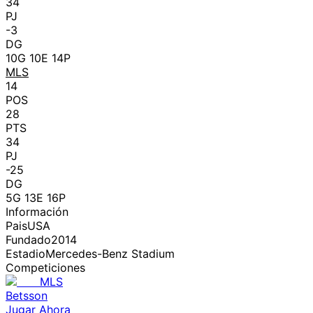
34
PJ
-3
DG
10
G
10
E
14
P
MLS
14
POS
28
PTS
34
PJ
-25
DG
5
G
13
E
16
P
Información
Pais
USA
Fundado
2014
Estadio
Mercedes-Benz Stadium
Competiciones
MLS
Betsson
Jugar Ahora