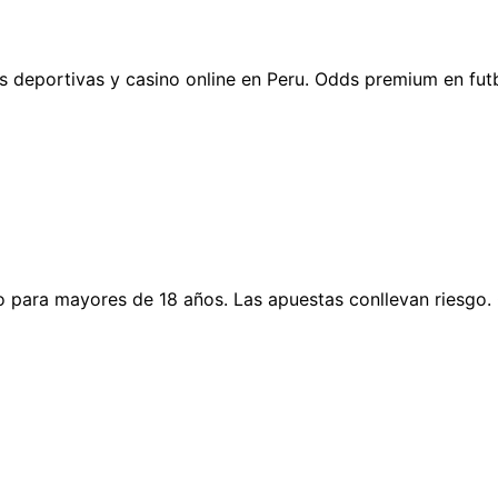
 deportivas y casino online en Peru. Odds premium en futb
o para mayores de 18 años. Las apuestas conllevan riesgo. 