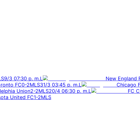
LS
9/3
07:30 p. m.
L
New England R
oronto FC
0-2
MLS
31/3
03:45 p. m.
L
Chicago F
delphia Union
2-2
MLS
20/4
06:30 p. m.
L
FC Ci
ota United FC
1-2
MLS