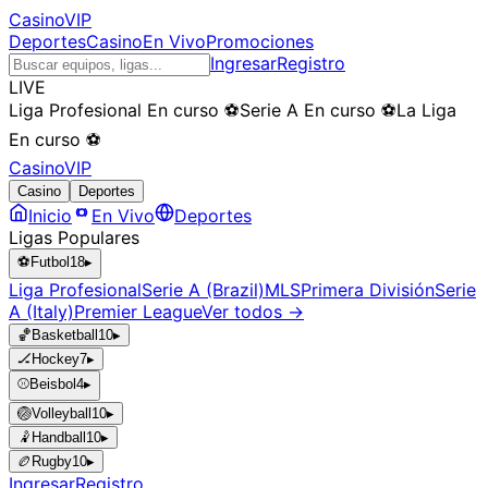
CasinoVIP
Deportes
Casino
En Vivo
Promociones
Ingresar
Registro
LIVE
Liga Profesional
En curso
⚽
Serie A
En curso
⚽
La Liga
En curso
⚽
CasinoVIP
Casino
Deportes
Inicio
En Vivo
Deportes
Ligas Populares
⚽
Futbol
18
▸
Liga Profesional
Serie A (Brazil)
MLS
Primera División
Serie
A (Italy)
Premier League
Ver todos →
🏀
Basketball
10
▸
🏒
Hockey
7
▸
⚾
Beisbol
4
▸
🏐
Volleyball
10
▸
🤾
Handball
10
▸
🏉
Rugby
10
▸
Ingresar
Registro