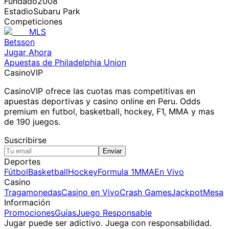
Fundado
2008
Estadio
Subaru Park
Competiciones
MLS
Betsson
Jugar Ahora
Apuestas de
Philadelphia Union
CasinoVIP
CasinoVIP ofrece las cuotas mas competitivas en
apuestas deportivas y casino online en Peru. Odds
premium en futbol, basketball, hockey, F1, MMA y mas
de 190 juegos.
Suscribirse
Enviar
Deportes
Fútbol
Basketball
Hockey
Formula 1
MMA
En Vivo
Casino
Tragamonedas
Casino en Vivo
Crash Games
Jackpot
Mesa
Información
Promociones
Guías
Juego Responsable
Jugar puede ser adictivo. Juega con responsabilidad.