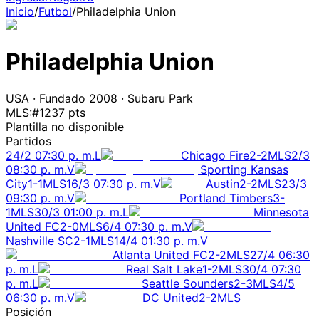
Inicio
/
Futbol
/
Philadelphia Union
Philadelphia Union
USA
· Fundado 2008
· Subaru Park
MLS
:
#
12
37
pts
Plantilla no disponible
Partidos
24/2
07:30 p. m.
L
Chicago Fire
2-2
MLS
2/3
08:30 p. m.
V
Sporting Kansas
City
1-1
MLS
16/3
07:30 p. m.
V
Austin
2-2
MLS
23/3
09:30 p. m.
V
Portland Timbers
3-
1
MLS
30/3
01:00 p. m.
L
Minnesota
United FC
2-0
MLS
6/4
07:30 p. m.
V
Nashville SC
2-1
MLS
14/4
01:30 p. m.
V
Atlanta United FC
2-2
MLS
27/4
06:30
p. m.
L
Real Salt Lake
1-2
MLS
30/4
07:30
p. m.
L
Seattle Sounders
2-3
MLS
4/5
06:30 p. m.
V
DC United
2-2
MLS
Posición