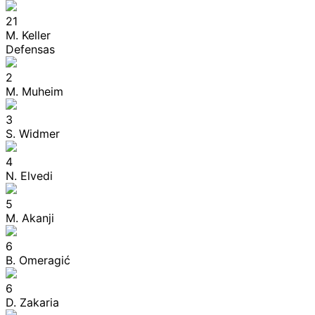
21
M. Keller
Defensas
2
M. Muheim
3
S. Widmer
4
N. Elvedi
5
M. Akanji
6
B. Omeragić
6
D. Zakaria