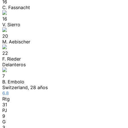
16
C. Fassnacht
16
V. Sierro
20
M. Aebischer
22
F. Rieder
Delanteros
7
B. Embolo
Switzerland
, 28 años
6.8
Rtg
31
PJ
9
G
3