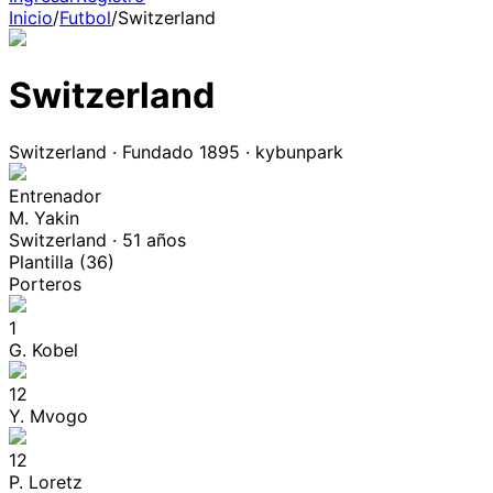
Inicio
/
Futbol
/
Switzerland
Switzerland
Switzerland
· Fundado 1895
· kybunpark
Entrenador
M. Yakin
Switzerland
· 51 años
Plantilla (
36
)
Porteros
1
G. Kobel
12
Y. Mvogo
12
P. Loretz