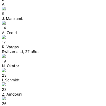
A
9
J. Manzambi
14
A. Zeqiri
17
R. Vargas
Switzerland
, 27 años
19
N. Okafor
23
I. Schmidt
23
Z. Amdouni
26