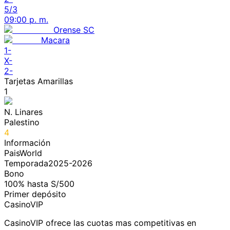
5/3
09:00 p. m.
Orense SC
Macara
1
-
X
-
2
-
Tarjetas Amarillas
1
N. Linares
Palestino
4
Información
Pais
World
Temporada
2025-2026
Bono
100% hasta S/500
Primer depósito
CasinoVIP
CasinoVIP ofrece las cuotas mas competitivas en