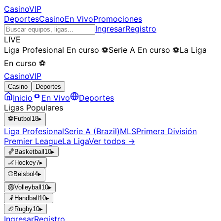
CasinoVIP
Deportes
Casino
En Vivo
Promociones
Ingresar
Registro
LIVE
Liga Profesional
En curso
⚽
Serie A
En curso
⚽
La Liga
En curso
⚽
CasinoVIP
Casino
Deportes
Inicio
En Vivo
Deportes
Ligas Populares
⚽
Futbol
18
▸
Liga Profesional
Serie A (Brazil)
MLS
Primera División
Premier League
La Liga
Ver todos →
🏀
Basketball
10
▸
🏒
Hockey
7
▸
⚾
Beisbol
4
▸
🏐
Volleyball
10
▸
🤾
Handball
10
▸
🏉
Rugby
10
▸
Ingresar
Registro