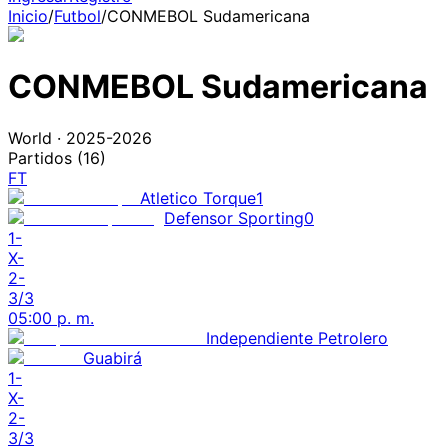
Inicio
/
Futbol
/
CONMEBOL Sudamericana
CONMEBOL Sudamericana
World
·
2025-2026
Partidos (
16
)
FT
Atletico Torque
1
Defensor Sporting
0
1
-
X
-
2
-
3/3
05:00 p. m.
Independiente Petrolero
Guabirá
1
-
X
-
2
-
3/3