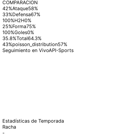
COMPARACION
42%
Ataque
58%
33%
Defensa
67%
100%
H2H
0%
25%
Forma
75%
100%
Goles
0%
35.8%
Total
64.3%
43%
poisson_distribution
57%
Seguimiento en Vivo
API-Sports
Estadísticas de Temporada
Racha
-