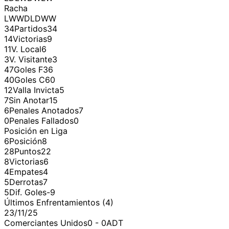
Racha
LWWDLDWW
34
Partidos
34
14
Victorias
9
11
V. Local
6
3
V. Visitante
3
47
Goles F
36
40
Goles C
60
12
Valla Invicta
5
7
Sin Anotar
15
6
Penales Anotados
7
0
Penales Fallados
0
Posición en Liga
6
Posición
8
28
Puntos
22
8
Victorias
6
4
Empates
4
5
Derrotas
7
5
Dif. Goles
-9
Últimos Enfrentamientos (
4
)
23/11/25
Comerciantes Unidos
0
-
0
ADT