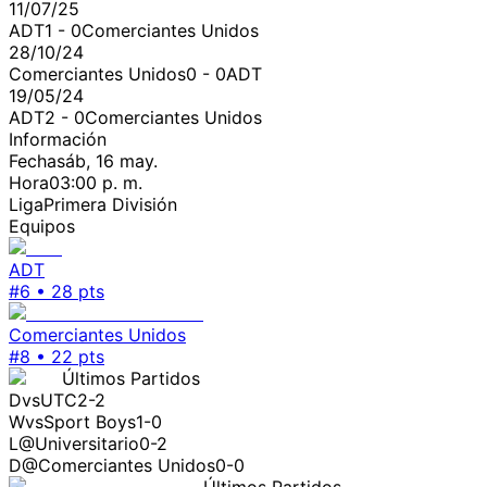
11/07/25
ADT
1
-
0
Comerciantes Unidos
28/10/24
Comerciantes Unidos
0
-
0
ADT
19/05/24
ADT
2
-
0
Comerciantes Unidos
Información
Fecha
sáb, 16 may.
Hora
03:00 p. m.
Liga
Primera División
Equipos
ADT
#
6
•
28
pts
Comerciantes Unidos
#
8
•
22
pts
Últimos Partidos
D
vs
UTC
2-2
W
vs
Sport Boys
1-0
L
@
Universitario
0-2
D
@
Comerciantes Unidos
0-0