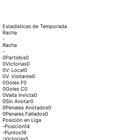
Estadísticas de Temporada
Racha
-
Racha
-
0
Partidos
0
0
Victorias
0
0
V. Local
0
0
V. Visitante
0
0
Goles F
0
0
Goles C
0
0
Valla Invicta
0
0
Sin Anotar
0
0
Penales Anotados
0
0
Penales Fallados
0
Posición en Liga
-
Posición
14
-
Puntos
19
-
Victorias
5