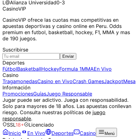
L
@
Alianza Universidad
0-3
CasinoVIP
CasinoVIP ofrece las cuotas mas competitivas en
apuestas deportivas y casino online en Peru. Odds
premium en futbol, basketball, hockey, F1, MMA y mas
de 190 juegos.
Suscribirse
Enviar
Deportes
Fútbol
Basketball
Hockey
Formula 1
MMA
En Vivo
Casino
Tragamonedas
Casino en Vivo
Crash Games
Jackpot
Mesa
Información
Promociones
Guías
Juego Responsable
Jugar puede ser adictivo. Juega con responsabilidad.
Solo para mayores de 18 años. Las apuestas conllevan
riesgo. Consulta nuestras políticas de
juego
responsable
.
SSL
18+
Licenciado
Inicio
En Vivo
Deportes
Casino
Menú