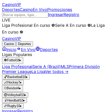
CasinoVIP
Deportes
Casino
En Vivo
Promociones
Ingresar
Registro
LIVE
Liga Profesional
En curso
⚽
Serie A
En curso
⚽
La Liga
En curso
⚽
CasinoVIP
Casino
Deportes
Inicio
En Vivo
Deportes
Ligas Populares
⚽
Futbol
18
▸
Liga Profesional
Serie A (Brazil)
MLS
Primera División
Premier League
La Liga
Ver todos →
🏀
Basketball
10
▸
🏒
Hockey
7
▸
⚾
Beisbol
4
▸
🏐
Volleyball
10
▸
🤾
Handball
10
▸
🏉
Rugby
10
▸
Ingresar
Registro