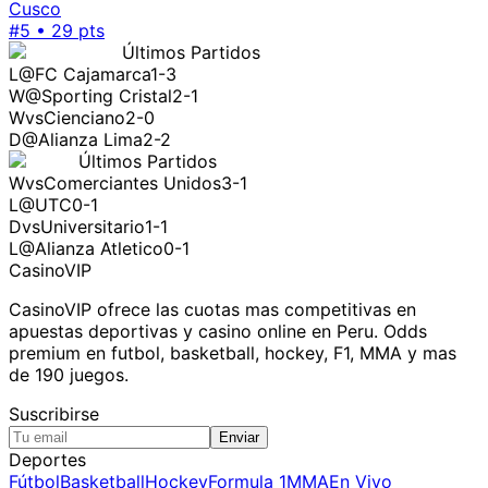
Cusco
#
5
•
29
pts
Últimos Partidos
L
@
FC Cajamarca
1-3
W
@
Sporting Cristal
2-1
W
vs
Cienciano
2-0
D
@
Alianza Lima
2-2
Últimos Partidos
W
vs
Comerciantes Unidos
3-1
L
@
UTC
0-1
D
vs
Universitario
1-1
L
@
Alianza Atletico
0-1
CasinoVIP
CasinoVIP ofrece las cuotas mas competitivas en
apuestas deportivas y casino online en Peru. Odds
premium en futbol, basketball, hockey, F1, MMA y mas
de 190 juegos.
Suscribirse
Enviar
Deportes
Fútbol
Basketball
Hockey
Formula 1
MMA
En Vivo