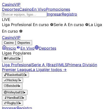
CasinoVIP
Deportes
Casino
En Vivo
Promociones
Ingresar
Registro
LIVE
Liga Profesional
En curso
⚽
Serie A
En curso
⚽
La Liga
En curso
⚽
CasinoVIP
Casino
Deportes
Inicio
En Vivo
Deportes
Ligas Populares
⚽
Futbol
18
▸
Liga Profesional
Serie A (Brazil)
MLS
Primera División
Premier League
La Liga
Ver todos →
🏀
Basketball
10
▸
🏒
Hockey
7
▸
⚾
Beisbol
4
▸
🏐
Volleyball
10
▸
🤾
Handball
10
▸
🏉
Rugby
10
▸
Ingresar
Registro