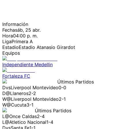
Información
Fecha
sáb, 25 abr.
Hora
04:00 p. m.
Liga
Primera A
Estadio
Estadio Atanasio Girardot
Equipos
Independiente Medellin
Fortaleza FC
Últimos Partidos
D
vs
Liverpool Montevideo
0-0
D
@
Llaneros
2-2
W
@
Liverpool Montevideo
2-1
W
@
Cucuta
3-1
Últimos Partidos
L
@
Once Caldas
2-4
L
@
Atletico Nacional
1-4
D
vs
Santa Fe
1-1