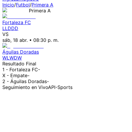
Inicio
/
Futbol
/
Primera A
Primera A
Fortaleza FC
L
L
D
D
D
VS
sáb, 18 abr.
•
08:30 p. m.
Águilas Doradas
W
L
W
D
W
Resultado Final
1 -
Fortaleza FC
-
X - Empate
-
2 -
Águilas Doradas
-
Seguimiento en Vivo
API-Sports