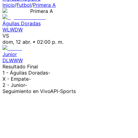
Inicio
/
Futbol
/
Primera A
Primera A
Águilas Doradas
W
L
W
D
W
VS
dom, 12 abr.
•
02:00 p. m.
Junior
D
L
W
W
W
Resultado Final
1 -
Águilas Doradas
-
X - Empate
-
2 -
Junior
-
Seguimiento en Vivo
API-Sports