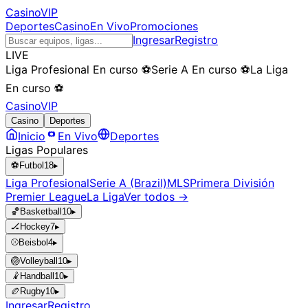
CasinoVIP
Deportes
Casino
En Vivo
Promociones
Ingresar
Registro
LIVE
Liga Profesional
En curso
⚽
Serie A
En curso
⚽
La Liga
En curso
⚽
CasinoVIP
Casino
Deportes
Inicio
En Vivo
Deportes
Ligas Populares
⚽
Futbol
18
▸
Liga Profesional
Serie A (Brazil)
MLS
Primera División
Premier League
La Liga
Ver todos →
🏀
Basketball
10
▸
🏒
Hockey
7
▸
⚾
Beisbol
4
▸
🏐
Volleyball
10
▸
🤾
Handball
10
▸
🏉
Rugby
10
▸
Ingresar
Registro