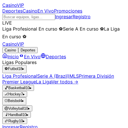
CasinoVIP
Deportes
Casino
En Vivo
Promociones
Ingresar
Registro
LIVE
Liga Profesional
En curso
⚽
Serie A
En curso
⚽
La Liga
En curso
⚽
CasinoVIP
Casino
Deportes
Inicio
En Vivo
Deportes
Ligas Populares
⚽
Futbol
18
▸
Liga Profesional
Serie A (Brazil)
MLS
Primera División
Premier League
La Liga
Ver todos →
🏀
Basketball
10
▸
🏒
Hockey
7
▸
⚾
Beisbol
4
▸
🏐
Volleyball
10
▸
🤾
Handball
10
▸
🏉
Rugby
10
▸
Ingresar
Registro