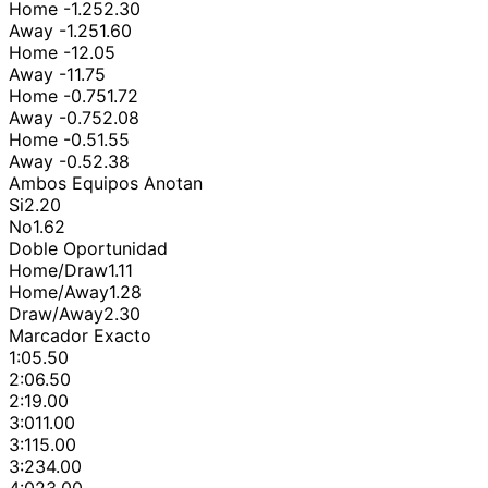
Home -1.25
2.30
Away -1.25
1.60
Home -1
2.05
Away -1
1.75
Home -0.75
1.72
Away -0.75
2.08
Home -0.5
1.55
Away -0.5
2.38
Ambos Equipos Anotan
Si
2.20
No
1.62
Doble Oportunidad
Home/Draw
1.11
Home/Away
1.28
Draw/Away
2.30
Marcador Exacto
1:0
5.50
2:0
6.50
2:1
9.00
3:0
11.00
3:1
15.00
3:2
34.00