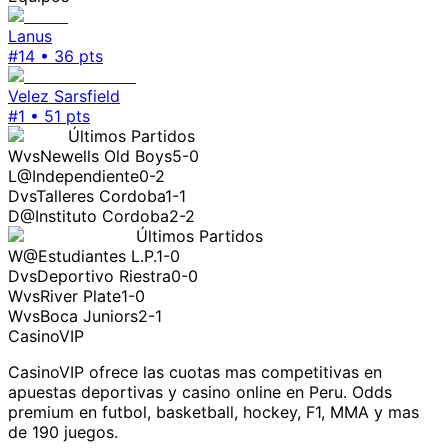
Lanus
#
14
•
36
pts
Velez Sarsfield
#
1
•
51
pts
Últimos Partidos
W
vs
Newells Old Boys
5-0
L
@
Independiente
0-2
D
vs
Talleres Cordoba
1-1
D
@
Instituto Cordoba
2-2
Últimos Partidos
W
@
Estudiantes L.P.
1-0
D
vs
Deportivo Riestra
0-0
W
vs
River Plate
1-0
W
vs
Boca Juniors
2-1
CasinoVIP
CasinoVIP ofrece las cuotas mas competitivas en
apuestas deportivas y casino online en Peru. Odds
premium en futbol, basketball, hockey, F1, MMA y mas
de 190 juegos.