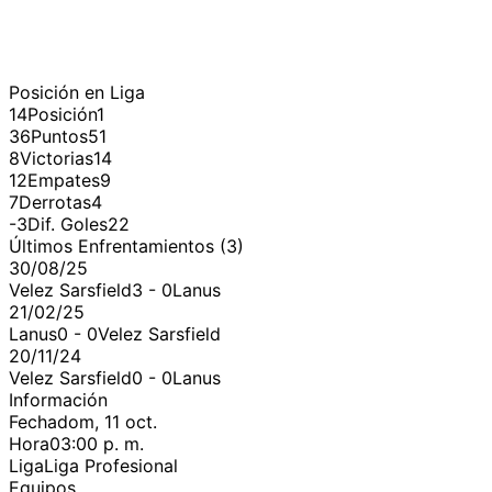
Posición en Liga
14
Posición
1
36
Puntos
51
8
Victorias
14
12
Empates
9
7
Derrotas
4
-3
Dif. Goles
22
Últimos Enfrentamientos (
3
)
30/08/25
Velez Sarsfield
3
-
0
Lanus
21/02/25
Lanus
0
-
0
Velez Sarsfield
20/11/24
Velez Sarsfield
0
-
0
Lanus
Información
Fecha
dom, 11 oct.
Hora
03:00 p. m.
Liga
Liga Profesional
Equipos