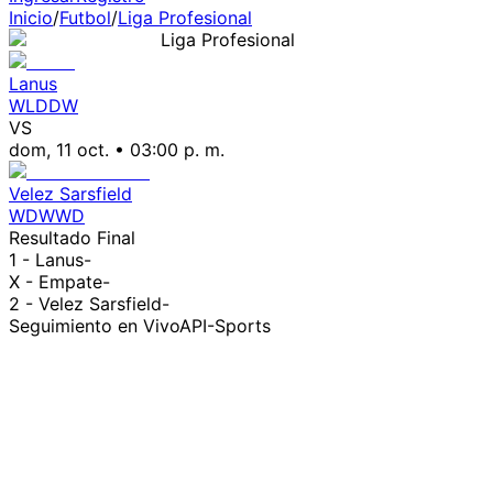
Inicio
/
Futbol
/
Liga Profesional
Liga Profesional
Lanus
W
L
D
D
W
VS
dom, 11 oct.
•
03:00 p. m.
Velez Sarsfield
W
D
W
W
D
Resultado Final
1 -
Lanus
-
X - Empate
-
2 -
Velez Sarsfield
-
Seguimiento en Vivo
API-Sports