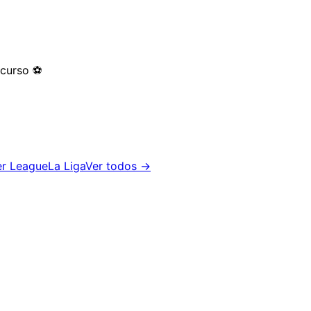
 curso
⚽
er League
La Liga
Ver todos →