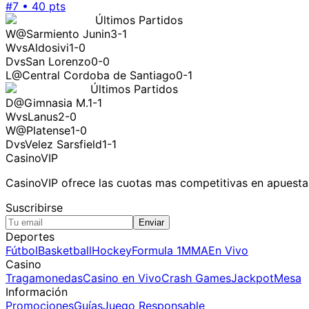
#
7
•
40
pts
Últimos Partidos
W
@
Sarmiento Junin
3-1
W
vs
Aldosivi
1-0
D
vs
San Lorenzo
0-0
L
@
Central Cordoba de Santiago
0-1
Últimos Partidos
D
@
Gimnasia M.
1-1
W
vs
Lanus
2-0
W
@
Platense
1-0
D
vs
Velez Sarsfield
1-1
CasinoVIP
CasinoVIP ofrece las cuotas mas competitivas en apuestas
Suscribirse
Enviar
Deportes
Fútbol
Basketball
Hockey
Formula 1
MMA
En Vivo
Casino
Tragamonedas
Casino en Vivo
Crash Games
Jackpot
Mesa
Información
Promociones
Guías
Juego Responsable