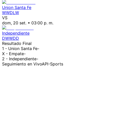
Union Santa Fe
W
W
D
L
W
VS
dom, 20 set.
•
03:00 p. m.
Independiente
D
W
W
D
D
Resultado Final
1 -
Union Santa Fe
-
X - Empate
-
2 -
Independiente
-
Seguimiento en Vivo
API-Sports