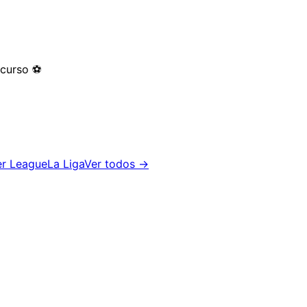
 curso
⚽
er League
La Liga
Ver todos →