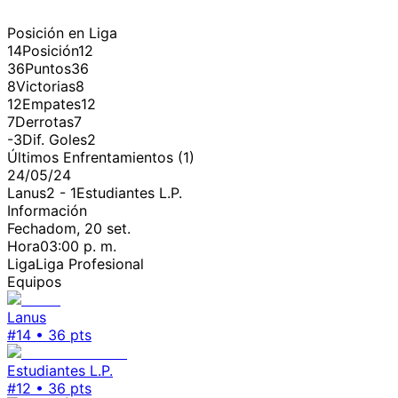
Posición en Liga
14
Posición
12
36
Puntos
36
8
Victorias
8
12
Empates
12
7
Derrotas
7
-3
Dif. Goles
2
Últimos Enfrentamientos (
1
)
24/05/24
Lanus
2
-
1
Estudiantes L.P.
Información
Fecha
dom, 20 set.
Hora
03:00 p. m.
Liga
Liga Profesional
Equipos
Lanus
#
14
•
36
pts
Estudiantes L.P.
#
12
•
36
pts