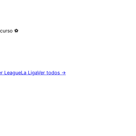
 curso
⚽
er League
La Liga
Ver todos →