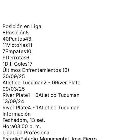
Posición en Liga
8
Posición
5
40
Puntos
43
11
Victorias
11
7
Empates
10
9
Derrotas
6
1
Dif. Goles
17
Últimos Enfrentamientos (
3
)
20/09/25
Atletico Tucuman
2
-
0
River Plate
09/03/25
River Plate
1
-
0
Atletico Tucuman
13/09/24
River Plate
4
-
1
Atletico Tucuman
Información
Fecha
dom, 13 set.
Hora
03:00 p. m.
Liga
Liga Profesional
Estadio
Estadio Monumental Jose Fierro