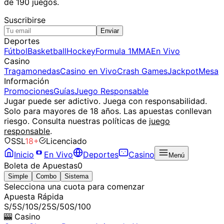
de 190 juegos.
Suscribirse
Enviar
Deportes
Fútbol
Basketball
Hockey
Formula 1
MMA
En Vivo
Casino
Tragamonedas
Casino en Vivo
Crash Games
Jackpot
Mesa
Información
Promociones
Guías
Juego Responsable
Jugar puede ser adictivo. Juega con responsabilidad.
Solo para mayores de 18 años. Las apuestas conllevan
riesgo. Consulta nuestras políticas de
juego
responsable
.
SSL
18+
Licenciado
Inicio
En Vivo
Deportes
Casino
Menú
Boleta de Apuestas
0
Simple
Combo
Sistema
Selecciona una cuota para comenzar
Apuesta Rápida
S/5
S/10
S/25
S/50
S/100
🎰 Casino