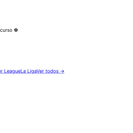
 curso
⚽
er League
La Liga
Ver todos →