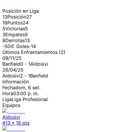
Posición en Liga
13
Posición
27
18
Puntos
24
5
Victorias
5
3
Empates
9
8
Derrotas
13
-5
Dif. Goles
-14
Últimos Enfrentamientos (
2
)
09/11/25
Banfield
0
-
1
Aldosivi
26/04/25
Aldosivi
2
-
1
Banfield
Información
Fecha
dom, 6 set.
Hora
03:00 p. m.
Liga
Liga Profesional
Equipos
Aldosivi
#
13
•
18
pts