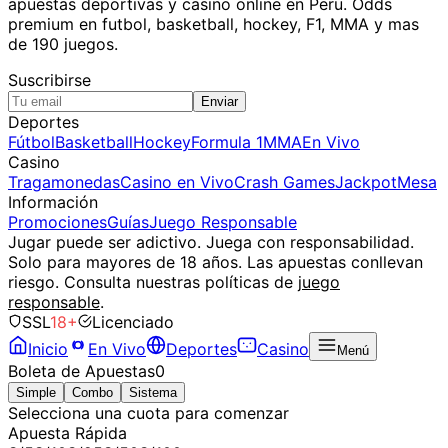
apuestas deportivas y casino online en Peru. Odds
premium en futbol, basketball, hockey, F1, MMA y mas
de 190 juegos.
Suscribirse
Enviar
Deportes
Fútbol
Basketball
Hockey
Formula 1
MMA
En Vivo
Casino
Tragamonedas
Casino en Vivo
Crash Games
Jackpot
Mesa
Información
Promociones
Guías
Juego Responsable
Jugar puede ser adictivo. Juega con responsabilidad.
Solo para mayores de 18 años. Las apuestas conllevan
riesgo. Consulta nuestras políticas de
juego
responsable
.
SSL
18+
Licenciado
Inicio
En Vivo
Deportes
Casino
Menú
Boleta de Apuestas
0
Simple
Combo
Sistema
Selecciona una cuota para comenzar
Apuesta Rápida