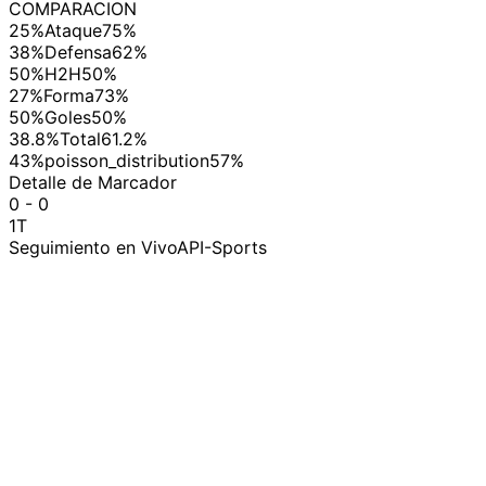
COMPARACION
25%
Ataque
75%
38%
Defensa
62%
50%
H2H
50%
27%
Forma
73%
50%
Goles
50%
38.8%
Total
61.2%
43%
poisson_distribution
57%
Detalle de Marcador
0 - 0
1T
Seguimiento en Vivo
API-Sports