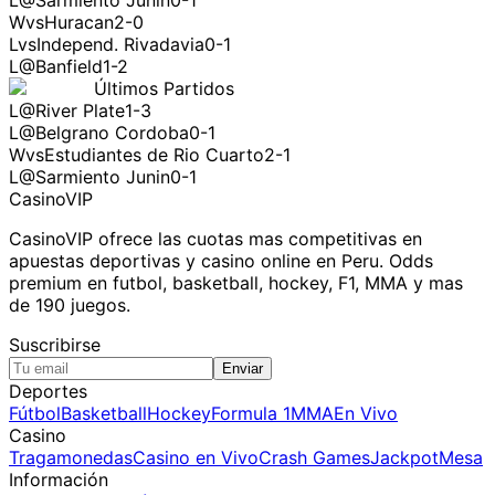
L
@
Sarmiento Junin
0-1
W
vs
Huracan
2-0
L
vs
Independ. Rivadavia
0-1
L
@
Banfield
1-2
Últimos Partidos
L
@
River Plate
1-3
L
@
Belgrano Cordoba
0-1
W
vs
Estudiantes de Rio Cuarto
2-1
L
@
Sarmiento Junin
0-1
CasinoVIP
CasinoVIP ofrece las cuotas mas competitivas en
apuestas deportivas y casino online en Peru. Odds
premium en futbol, basketball, hockey, F1, MMA y mas
de 190 juegos.
Suscribirse
Enviar
Deportes
Fútbol
Basketball
Hockey
Formula 1
MMA
En Vivo
Casino
Tragamonedas
Casino en Vivo
Crash Games
Jackpot
Mesa
Información