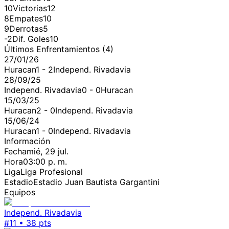
10
Victorias
12
8
Empates
10
9
Derrotas
5
-2
Dif. Goles
10
Últimos Enfrentamientos (
4
)
27/01/26
Huracan
1
-
2
Independ. Rivadavia
28/09/25
Independ. Rivadavia
0
-
0
Huracan
15/03/25
Huracan
2
-
0
Independ. Rivadavia
15/06/24
Huracan
1
-
0
Independ. Rivadavia
Información
Fecha
mié, 29 jul.
Hora
03:00 p. m.
Liga
Liga Profesional
Estadio
Estadio Juan Bautista Gargantini
Equipos
Independ. Rivadavia
#
11
•
38
pts