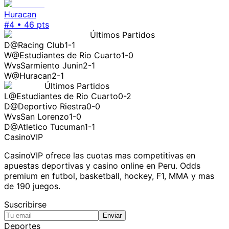
Huracan
#
4
•
46
pts
Últimos Partidos
D
@
Racing Club
1-1
W
@
Estudiantes de Rio Cuarto
1-0
W
vs
Sarmiento Junin
2-1
W
@
Huracan
2-1
Últimos Partidos
L
@
Estudiantes de Rio Cuarto
0-2
D
@
Deportivo Riestra
0-0
W
vs
San Lorenzo
1-0
D
@
Atletico Tucuman
1-1
CasinoVIP
CasinoVIP ofrece las cuotas mas competitivas en
apuestas deportivas y casino online en Peru. Odds
premium en futbol, basketball, hockey, F1, MMA y mas
de 190 juegos.
Suscribirse
Enviar
Deportes