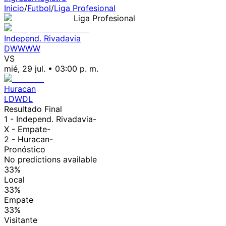
Inicio
/
Futbol
/
Liga Profesional
Liga Profesional
Independ. Rivadavia
D
W
W
W
W
VS
mié, 29 jul.
•
03:00 p. m.
Huracan
L
D
W
D
L
Resultado Final
1 -
Independ. Rivadavia
-
X - Empate
-
2 -
Huracan
-
Pronóstico
No predictions available
33%
Local
33%
Empate
33%
Visitante