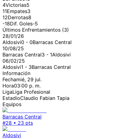
4
Victorias
5
11
Empates
3
12
Derrotas
8
-18
Dif. Goles
-5
Últimos Enfrentamientos (
3
)
28/01/26
Aldosivi
0
-
0
Barracas Central
10/08/25
Barracas Central
3
-
1
Aldosivi
06/02/25
Aldosivi
1
-
3
Barracas Central
Información
Fecha
mié, 29 jul.
Hora
03:00 p. m.
Liga
Liga Profesional
Estadio
Claudio Fabian Tapia
Equipos
Barracas Central
#
28
•
23
pts
Aldosivi