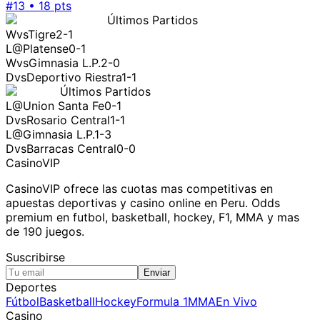
#
13
•
18
pts
Últimos Partidos
W
vs
Tigre
2-1
L
@
Platense
0-1
W
vs
Gimnasia L.P.
2-0
D
vs
Deportivo Riestra
1-1
Últimos Partidos
L
@
Union Santa Fe
0-1
D
vs
Rosario Central
1-1
L
@
Gimnasia L.P.
1-3
D
vs
Barracas Central
0-0
CasinoVIP
CasinoVIP ofrece las cuotas mas competitivas en
apuestas deportivas y casino online en Peru. Odds
premium en futbol, basketball, hockey, F1, MMA y mas
de 190 juegos.
Suscribirse
Enviar
Deportes
Fútbol
Basketball
Hockey
Formula 1
MMA
En Vivo
Casino