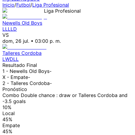
Inicio
/
Futbol
/
Liga Profesional
Liga Profesional
Newells Old Boys
L
L
L
L
D
VS
dom, 26 jul.
•
03:00 p. m.
Talleres Cordoba
L
W
D
L
L
Resultado Final
1 -
Newells Old Boys
-
X - Empate
-
2 -
Talleres Cordoba
-
Pronóstico
Combo Double chance : draw or Talleres Cordoba and
-3.5 goals
10%
Local
45%
Empate
45%