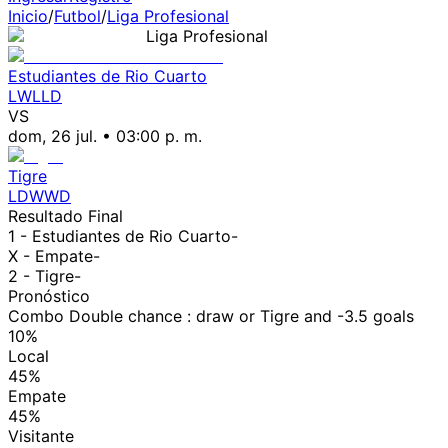
Inicio
/
Futbol
/
Liga Profesional
Liga Profesional
Estudiantes de Rio Cuarto
L
W
L
L
D
VS
dom, 26 jul.
•
03:00 p. m.
Tigre
L
D
W
W
D
Resultado Final
1 -
Estudiantes de Rio Cuarto
-
X - Empate
-
2 -
Tigre
-
Pronóstico
Combo Double chance : draw or Tigre and -3.5 goals
10%
Local
45%
Empate
45%
Visitante