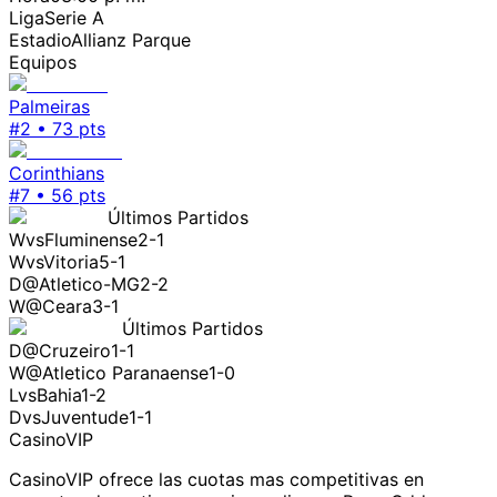
Liga
Serie A
Estadio
Allianz Parque
Equipos
Palmeiras
#
2
•
73
pts
Corinthians
#
7
•
56
pts
Últimos Partidos
W
vs
Fluminense
2-1
W
vs
Vitoria
5-1
D
@
Atletico-MG
2-2
W
@
Ceara
3-1
Últimos Partidos
D
@
Cruzeiro
1-1
W
@
Atletico Paranaense
1-0
L
vs
Bahia
1-2
D
vs
Juventude
1-1
CasinoVIP
CasinoVIP ofrece las cuotas mas competitivas en