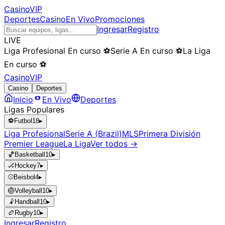
CasinoVIP
Deportes
Casino
En Vivo
Promociones
Ingresar
Registro
LIVE
Liga Profesional
En curso
⚽
Serie A
En curso
⚽
La Liga
En curso
⚽
CasinoVIP
Casino
Deportes
Inicio
En Vivo
Deportes
Ligas Populares
⚽
Futbol
18
▸
Liga Profesional
Serie A (Brazil)
MLS
Primera División
Premier League
La Liga
Ver todos →
🏀
Basketball
10
▸
🏒
Hockey
7
▸
⚾
Beisbol
4
▸
🏐
Volleyball
10
▸
🤾
Handball
10
▸
🏉
Rugby
10
▸
Ingresar
Registro