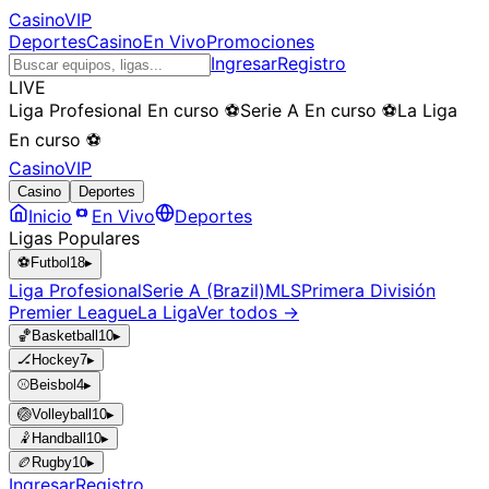
CasinoVIP
Deportes
Casino
En Vivo
Promociones
Ingresar
Registro
LIVE
Liga Profesional
En curso
⚽
Serie A
En curso
⚽
La Liga
En curso
⚽
CasinoVIP
Casino
Deportes
Inicio
En Vivo
Deportes
Ligas Populares
⚽
Futbol
18
▸
Liga Profesional
Serie A (Brazil)
MLS
Primera División
Premier League
La Liga
Ver todos →
🏀
Basketball
10
▸
🏒
Hockey
7
▸
⚾
Beisbol
4
▸
🏐
Volleyball
10
▸
🤾
Handball
10
▸
🏉
Rugby
10
▸
Ingresar
Registro