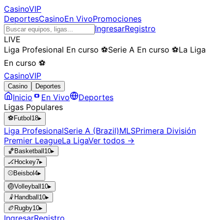
CasinoVIP
Deportes
Casino
En Vivo
Promociones
Ingresar
Registro
LIVE
Liga Profesional
En curso
⚽
Serie A
En curso
⚽
La Liga
En curso
⚽
CasinoVIP
Casino
Deportes
Inicio
En Vivo
Deportes
Ligas Populares
⚽
Futbol
18
▸
Liga Profesional
Serie A (Brazil)
MLS
Primera División
Premier League
La Liga
Ver todos →
🏀
Basketball
10
▸
🏒
Hockey
7
▸
⚾
Beisbol
4
▸
🏐
Volleyball
10
▸
🤾
Handball
10
▸
🏉
Rugby
10
▸
Ingresar
Registro