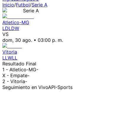
Inicio
/
Futbol
/
Serie A
Serie A
Atletico-MG
L
D
L
D
W
VS
dom, 30 ago.
•
03:00 p. m.
Vitoria
L
L
W
L
L
Resultado Final
1 -
Atletico-MG
-
X - Empate
-
2 -
Vitoria
-
Seguimiento en Vivo
API-Sports