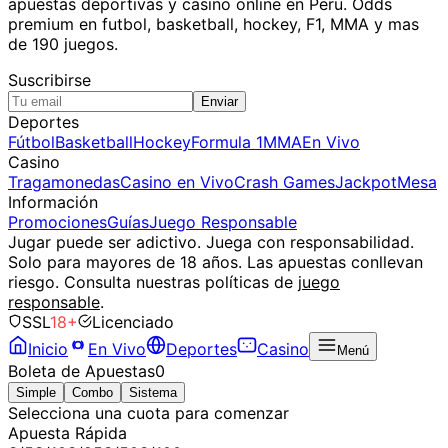
apuestas deportivas y casino online en Peru. Odds
premium en futbol, basketball, hockey, F1, MMA y mas
de 190 juegos.
Suscribirse
Enviar
Deportes
Fútbol
Basketball
Hockey
Formula 1
MMA
En Vivo
Casino
Tragamonedas
Casino en Vivo
Crash Games
Jackpot
Mesa
Información
Promociones
Guías
Juego Responsable
Jugar puede ser adictivo. Juega con responsabilidad.
Solo para mayores de 18 años. Las apuestas conllevan
riesgo. Consulta nuestras políticas de
juego
responsable
.
SSL
18+
Licenciado
Inicio
En Vivo
Deportes
Casino
Menú
Boleta de Apuestas
0
Simple
Combo
Sistema
Selecciona una cuota para comenzar
Apuesta Rápida