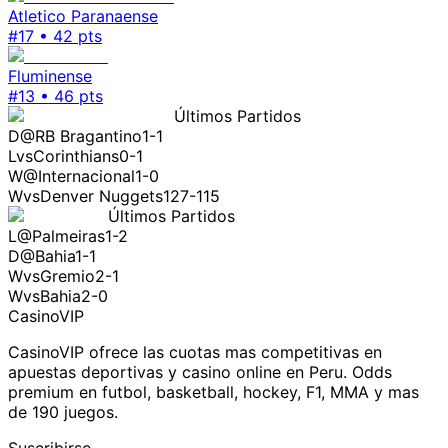
Atletico Paranaense
#
17
•
42
pts
Fluminense
#
13
•
46
pts
Últimos Partidos
D
@
RB Bragantino
1-1
L
vs
Corinthians
0-1
W
@
Internacional
1-0
W
vs
Denver Nuggets
127-115
Últimos Partidos
L
@
Palmeiras
1-2
D
@
Bahia
1-1
W
vs
Gremio
2-1
W
vs
Bahia
2-0
CasinoVIP
CasinoVIP ofrece las cuotas mas competitivas en
apuestas deportivas y casino online en Peru. Odds
premium en futbol, basketball, hockey, F1, MMA y mas
de 190 juegos.