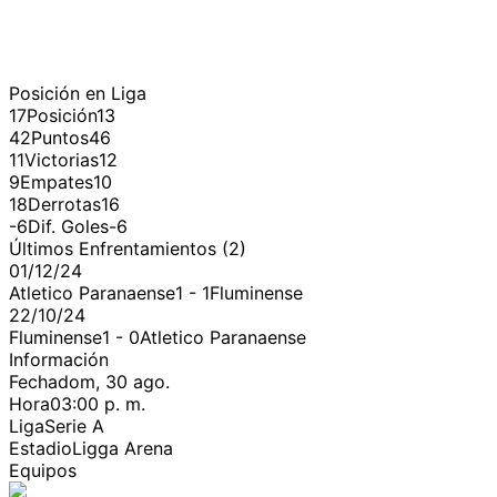
Posición en Liga
17
Posición
13
42
Puntos
46
11
Victorias
12
9
Empates
10
18
Derrotas
16
-6
Dif. Goles
-6
Últimos Enfrentamientos (
2
)
01/12/24
Atletico Paranaense
1
-
1
Fluminense
22/10/24
Fluminense
1
-
0
Atletico Paranaense
Información
Fecha
dom, 30 ago.
Hora
03:00 p. m.
Liga
Serie A
Estadio
Ligga Arena
Equipos