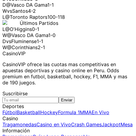
D
@
Vasco DA Gama
1-1
W
vs
Santos
4-2
L
@
Toronto Raptors
100-118
Últimos Partidos
L
@
O'Higgins
0-1
W
@
Vasco DA Gama
1-0
D
vs
Fluminense
1-1
W
@
Corinthians
2-1
CasinoVIP
CasinoVIP ofrece las cuotas mas competitivas en
apuestas deportivas y casino online en Peru. Odds
premium en futbol, basketball, hockey, F1, MMA y mas
de 190 juegos.
Suscribirse
Enviar
Deportes
Fútbol
Basketball
Hockey
Formula 1
MMA
En Vivo
Casino
Tragamonedas
Casino en Vivo
Crash Games
Jackpot
Mesa
Información