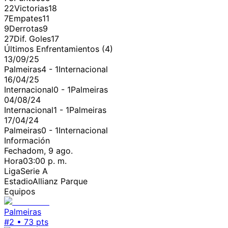
22
Victorias
18
7
Empates
11
9
Derrotas
9
27
Dif. Goles
17
Últimos Enfrentamientos (
4
)
13/09/25
Palmeiras
4
-
1
Internacional
16/04/25
Internacional
0
-
1
Palmeiras
04/08/24
Internacional
1
-
1
Palmeiras
17/04/24
Palmeiras
0
-
1
Internacional
Información
Fecha
dom, 9 ago.
Hora
03:00 p. m.
Liga
Serie A
Estadio
Allianz Parque
Equipos
Palmeiras
#
2
•
73
pts