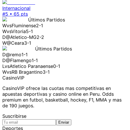
Internacional
#
5
•
65
pts
Últimos Partidos
W
vs
Fluminense
2-1
W
vs
Vitoria
5-1
D
@
Atletico-MG
2-2
W
@
Ceara
3-1
Últimos Partidos
D
@
remo
1-1
D
@
Flamengo
1-1
L
vs
Atletico Paranaense
0-1
W
vs
RB Bragantino
3-1
CasinoVIP
CasinoVIP ofrece las cuotas mas competitivas en
apuestas deportivas y casino online en Peru. Odds
premium en futbol, basketball, hockey, F1, MMA y mas
de 190 juegos.
Suscribirse
Enviar
Deportes