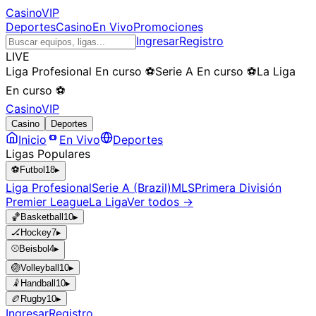
CasinoVIP
Deportes
Casino
En Vivo
Promociones
Ingresar
Registro
LIVE
Liga Profesional
En curso
⚽
Serie A
En curso
⚽
La Liga
En curso
⚽
CasinoVIP
Casino
Deportes
Inicio
En Vivo
Deportes
Ligas Populares
⚽
Futbol
18
▸
Liga Profesional
Serie A (Brazil)
MLS
Primera División
Premier League
La Liga
Ver todos →
🏀
Basketball
10
▸
🏒
Hockey
7
▸
⚾
Beisbol
4
▸
🏐
Volleyball
10
▸
🤾
Handball
10
▸
🏉
Rugby
10
▸
Ingresar
Registro