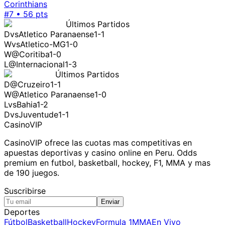
Corinthians
#
7
•
56
pts
Últimos Partidos
D
vs
Atletico Paranaense
1-1
W
vs
Atletico-MG
1-0
W
@
Coritiba
1-0
L
@
Internacional
1-3
Últimos Partidos
D
@
Cruzeiro
1-1
W
@
Atletico Paranaense
1-0
L
vs
Bahia
1-2
D
vs
Juventude
1-1
CasinoVIP
CasinoVIP ofrece las cuotas mas competitivas en
apuestas deportivas y casino online en Peru. Odds
premium en futbol, basketball, hockey, F1, MMA y mas
de 190 juegos.
Suscribirse
Enviar
Deportes
Fútbol
Basketball
Hockey
Formula 1
MMA
En Vivo