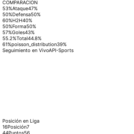
COMPARACION
53%
Ataque
47%
50%
Defensa
50%
60%
H2H
40%
50%
Forma
50%
57%
Goles
43%
55.2%
Total
44.8%
61%
poisson_distribution
39%
Seguimiento en Vivo
API-Sports
Posición en Liga
16
Posición
7
44
Puntos
56