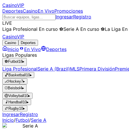
CasinoVIP
Deportes
Casino
En Vivo
Promociones
Ingresar
Registro
LIVE
Liga Profesional
En curso
⚽
Serie A
En curso
⚽
La Liga
En
CasinoVIP
Casino
Deportes
Inicio
En Vivo
Deportes
Ligas Populares
⚽
Futbol
18
▸
Liga Profesional
Serie A (Brazil)
MLS
Primera División
Premi
🏀
Basketball
10
▸
🏒
Hockey
7
▸
⚾
Beisbol
4
▸
🏐
Volleyball
10
▸
🤾
Handball
10
▸
🏉
Rugby
10
▸
Ingresar
Registro
Inicio
/
Futbol
/
Serie A
Serie A