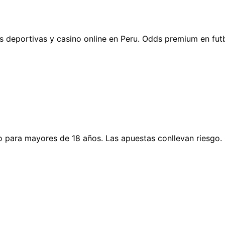
 deportivas y casino online en Peru. Odds premium en futb
o para mayores de 18 años. Las apuestas conllevan riesgo. 