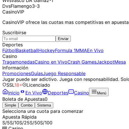
W
vs
Vasco DA Gama
2-1
D
vs
Flamengo
3-3
CasinoVIP
CasinoVIP ofrece las cuotas mas competitivas en apuestas
Suscribirse
Enviar
Deportes
Fútbol
Basketball
Hockey
Formula 1
MMA
En Vivo
Casino
Tragamonedas
Casino en Vivo
Crash Games
Jackpot
Mesa
Información
Promociones
Guías
Juego Responsable
Jugar puede ser adictivo. Juega con responsabilidad. Sol
SSL
18+
Licenciado
Inicio
En Vivo
Deportes
Casino
Menú
Boleta de Apuestas
0
Simple
Combo
Sistema
Selecciona una cuota para comenzar
Apuesta Rápida
S/5
S/10
S/25
S/50
S/100
🎰 Casino