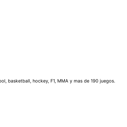
ol, basketball, hockey, F1, MMA y mas de 190 juegos.