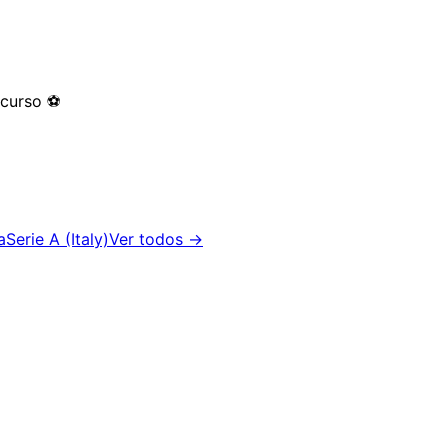
 curso
⚽
a
Serie A (Italy)
Ver todos →