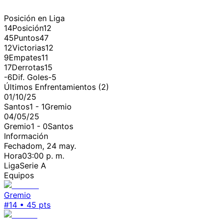
Posición en Liga
14
Posición
12
45
Puntos
47
12
Victorias
12
9
Empates
11
17
Derrotas
15
-6
Dif. Goles
-5
Últimos Enfrentamientos (
2
)
01/10/25
Santos
1
-
1
Gremio
04/05/25
Gremio
1
-
0
Santos
Información
Fecha
dom, 24 may.
Hora
03:00 p. m.
Liga
Serie A
Equipos
Gremio
#
14
•
45
pts