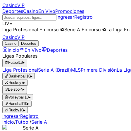
CasinoVIP
Deportes
Casino
En Vivo
Promociones
Ingresar
Registro
LIVE
Liga Profesional
En curso
⚽
Serie A
En curso
⚽
La Liga
En
CasinoVIP
Casino
Deportes
Inicio
En Vivo
Deportes
Ligas Populares
⚽
Futbol
18
▸
Liga Profesional
Serie A (Brazil)
MLS
Primera División
La Lig
🏀
Basketball
10
▸
🏒
Hockey
7
▸
⚾
Beisbol
4
▸
🏐
Volleyball
10
▸
🤾
Handball
10
▸
🏉
Rugby
10
▸
Ingresar
Registro
Inicio
/
Futbol
/
Serie A
Serie A