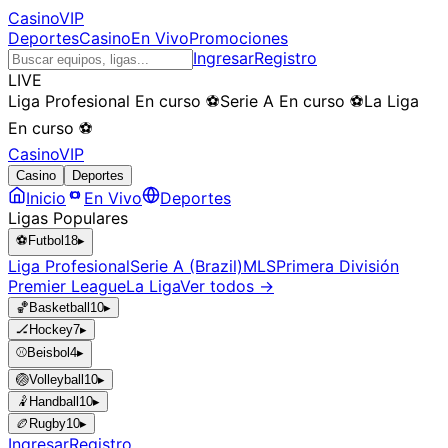
CasinoVIP
Deportes
Casino
En Vivo
Promociones
Ingresar
Registro
LIVE
Liga Profesional
En curso
⚽
Serie A
En curso
⚽
La Liga
En curso
⚽
CasinoVIP
Casino
Deportes
Inicio
En Vivo
Deportes
Ligas Populares
⚽
Futbol
18
▸
Liga Profesional
Serie A (Brazil)
MLS
Primera División
Premier League
La Liga
Ver todos →
🏀
Basketball
10
▸
🏒
Hockey
7
▸
⚾
Beisbol
4
▸
🏐
Volleyball
10
▸
🤾
Handball
10
▸
🏉
Rugby
10
▸
Ingresar
Registro