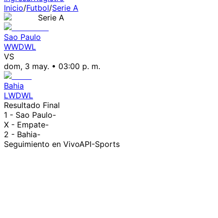
Inicio
/
Futbol
/
Serie A
Serie A
Sao Paulo
W
W
D
W
L
VS
dom, 3 may.
•
03:00 p. m.
Bahia
L
W
D
W
L
Resultado Final
1 -
Sao Paulo
-
X - Empate
-
2 -
Bahia
-
Seguimiento en Vivo
API-Sports