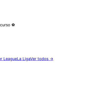
 curso
⚽
er League
La Liga
Ver todos →