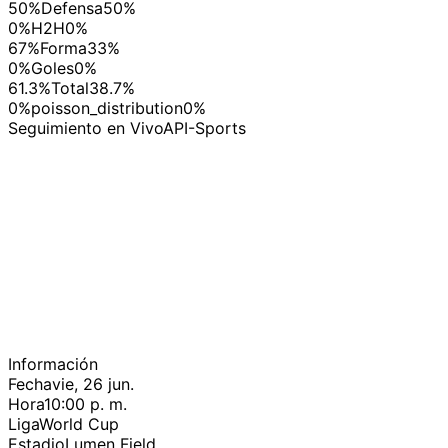
50%
Defensa
50%
0%
H2H
0%
67%
Forma
33%
0%
Goles
0%
61.3%
Total
38.7%
0%
poisson_distribution
0%
Seguimiento en Vivo
API-Sports
Información
Fecha
vie, 26 jun.
Hora
10:00 p. m.
Liga
World Cup
Estadio
Lumen Field