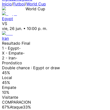
Inicio
/
Futbol
/
World Cup
World Cup
Egypt
VS
vie, 26 jun.
•
10:00 p. m.
Iran
Resultado Final
1 -
Egypt
-
X - Empate
-
2 -
Iran
-
Pronóstico
Double chance : Egypt or draw
45%
Local
45%
Empate
10%
Visitante
COMPARACION
67%
Ataque
33%