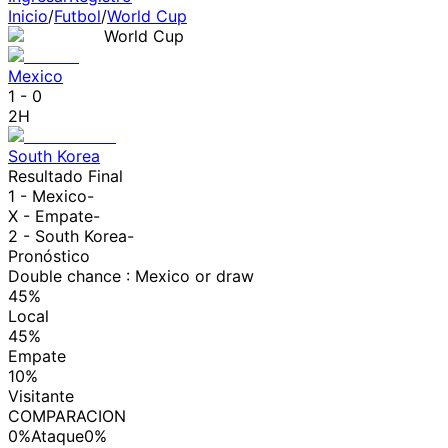
Inicio
/
Futbol
/
World Cup
World Cup
Mexico
1
-
0
2H
South Korea
Resultado Final
1 -
Mexico
-
X - Empate
-
2 -
South Korea
-
Pronóstico
Double chance : Mexico or draw
45%
Local
45%
Empate
10%
Visitante
COMPARACION
0%
Ataque
0%