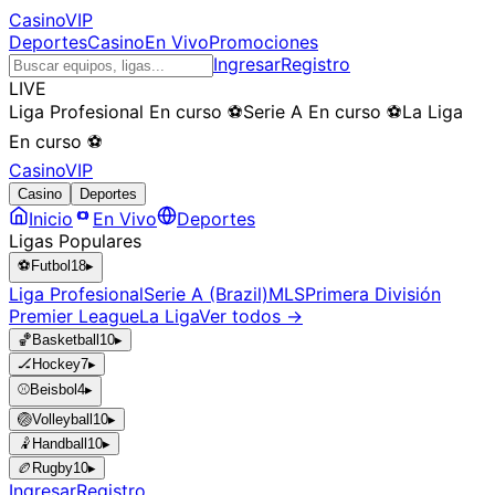
CasinoVIP
Deportes
Casino
En Vivo
Promociones
Ingresar
Registro
LIVE
Liga Profesional
En curso
⚽
Serie A
En curso
⚽
La Liga
En curso
⚽
CasinoVIP
Casino
Deportes
Inicio
En Vivo
Deportes
Ligas Populares
⚽
Futbol
18
▸
Liga Profesional
Serie A (Brazil)
MLS
Primera División
Premier League
La Liga
Ver todos →
🏀
Basketball
10
▸
🏒
Hockey
7
▸
⚾
Beisbol
4
▸
🏐
Volleyball
10
▸
🤾
Handball
10
▸
🏉
Rugby
10
▸
Ingresar
Registro