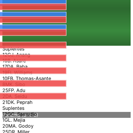
Suplentes
12
G
J. Anang
16
B. Asare
17
D
A. Baba
19
F
I. Williams
10
F
B. Thomas-Asante
8
M
K. Sibo
25
F
P. Adu
2
D
A. Seidu
21
D
K. Peprah
Suplentes
12
G
C. Samudio
Panama
(3-4-3)
1
G
L. Mejia
20
M
A. Godoy
25
D
R. Miller