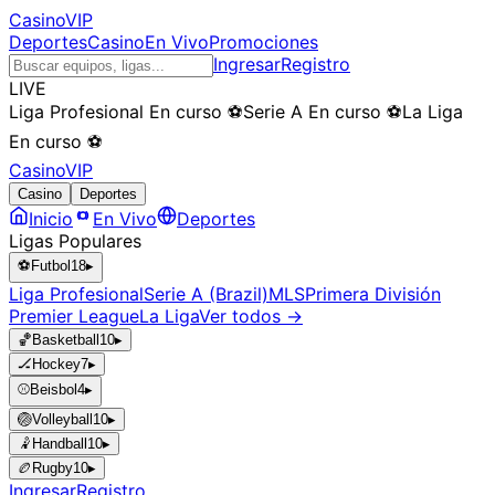
CasinoVIP
Deportes
Casino
En Vivo
Promociones
Ingresar
Registro
LIVE
Liga Profesional
En curso
⚽
Serie A
En curso
⚽
La Liga
En curso
⚽
CasinoVIP
Casino
Deportes
Inicio
En Vivo
Deportes
Ligas Populares
⚽
Futbol
18
▸
Liga Profesional
Serie A (Brazil)
MLS
Primera División
Premier League
La Liga
Ver todos →
🏀
Basketball
10
▸
🏒
Hockey
7
▸
⚾
Beisbol
4
▸
🏐
Volleyball
10
▸
🤾
Handball
10
▸
🏉
Rugby
10
▸
Ingresar
Registro