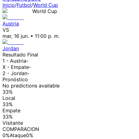
Inicio
/
Futbol
/
World Cup
World Cup
Austria
VS
mar, 16 jun.
•
11:00 p. m.
Jordan
Resultado Final
1 -
Austria
-
X - Empate
-
2 -
Jordan
-
Pronóstico
No predictions available
33%
Local
33%
Empate
33%
Visitante
COMPARACION
0%
Ataque
0%