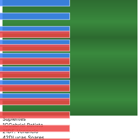
Suplentes
1
G
Gabriel Batista
21
D
F. Venancio
42
D
Lucas Soares