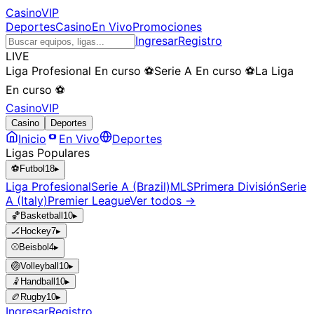
CasinoVIP
Deportes
Casino
En Vivo
Promociones
Ingresar
Registro
LIVE
Liga Profesional
En curso
⚽
Serie A
En curso
⚽
La Liga
En curso
⚽
CasinoVIP
Casino
Deportes
Inicio
En Vivo
Deportes
Ligas Populares
⚽
Futbol
18
▸
Liga Profesional
Serie A (Brazil)
MLS
Primera División
Serie
A (Italy)
Premier League
Ver todos →
🏀
Basketball
10
▸
🏒
Hockey
7
▸
⚾
Beisbol
4
▸
🏐
Volleyball
10
▸
🤾
Handball
10
▸
🏉
Rugby
10
▸
Ingresar
Registro