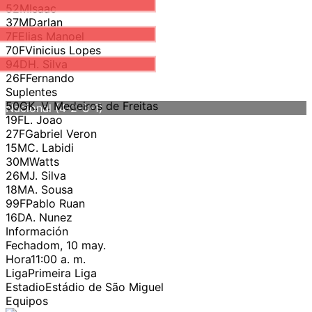
52
M
Isaac
37
M
Darlan
7
F
Elias Manoel
70
F
Vinicius Lopes
94
D
H. Silva
26
F
Fernando
Suplentes
50
G
K. V. Medeiros de Freitas
Nacional
(4-2-3-1)
19
F
L. Joao
27
F
Gabriel Veron
15
M
C. Labidi
30
M
Watts
26
M
J. Silva
18
M
A. Sousa
99
F
Pablo Ruan
16
D
A. Nunez
Información
Fecha
dom, 10 may.
Hora
11:00 a. m.
Liga
Primeira Liga
Estadio
Estádio de São Miguel
Equipos