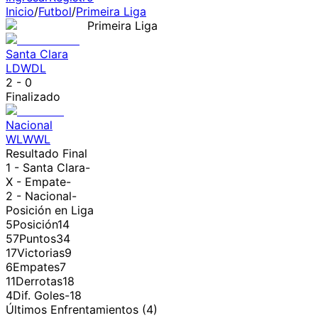
Inicio
/
Futbol
/
Primeira Liga
Primeira Liga
Santa Clara
L
D
W
D
L
2
-
0
Finalizado
Nacional
W
L
W
W
L
Resultado Final
1 -
Santa Clara
-
X - Empate
-
2 -
Nacional
-
Posición en Liga
5
Posición
14
57
Puntos
34
17
Victorias
9
6
Empates
7
11
Derrotas
18
4
Dif. Goles
-18
Últimos Enfrentamientos (
4
)