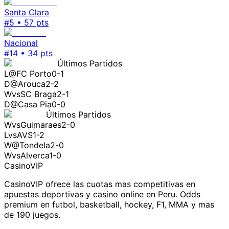
Santa Clara
#
5
•
57
pts
Nacional
#
14
•
34
pts
Últimos Partidos
L
@
FC Porto
0-1
D
@
Arouca
2-2
W
vs
SC Braga
2-1
D
@
Casa Pia
0-0
Últimos Partidos
W
vs
Guimaraes
2-0
L
vs
AVS
1-2
W
@
Tondela
2-0
W
vs
Alverca
1-0
CasinoVIP
CasinoVIP ofrece las cuotas mas competitivas en
apuestas deportivas y casino online en Peru. Odds
premium en futbol, basketball, hockey, F1, MMA y mas
de 190 juegos.