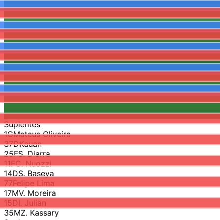
Suplentes
1
G
Mateus Oliveira
37
D
Kauan
25
F
S. Diarra
11
F
C. Nuozzi
14
D
S. Baseya
77
Felipe Lima
17
M
V. Moreira
15
D
I. Julian
35
M
Z. Kassary