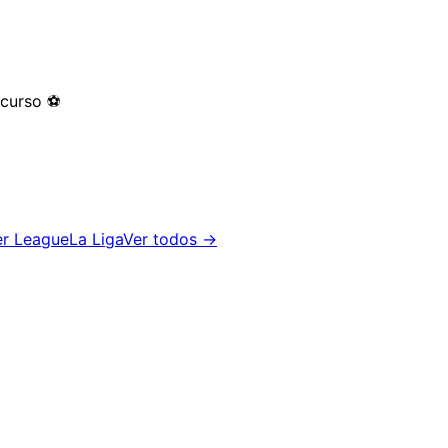
 curso
⚽
er League
La Liga
Ver todos →